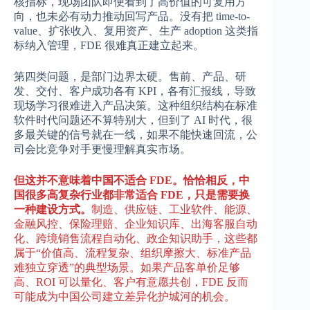
核指标，现场团队即便看到了高价值的可复用方
向，也未必有动力推动回写产品。没有把 time-to-
value、扩张收入、复用资产、生产 adoption 这类指
标纳入管理，FDE 很难真正建立起来。
第四类问题，是部门边界太硬。售前、产品、研
发、交付、客户成功各有 KPI，各有汇报线，导致
现场学习很难进入产品决策。这种组织结构在标准
软件时代问题还不算特别大，但到了 AI 时代，很
多最关键的信号就在一线，如果不能快速回流，公
司会比竞争对手更慢理解真实市场。
但这并不意味着中国不适合 FDE。恰恰相反，中
国很多高复杂行业都非常适合 FDE，只是需要换
一种建设方式。
制造、供应链、工业软件、能源、
金融风控、保险理赔、企业知识库、出海客服自动
化、跨境销售流程自动化、政企知识助手，这些都
属于“价值高、流程复杂、组织摩擦大、标准产品
难独立穿透”的典型场景。如果产品客单价足够
高、ROI 可以量化、客户有意愿共创，FDE 反而
可能成为中国公司建立差异化护城河的机会。