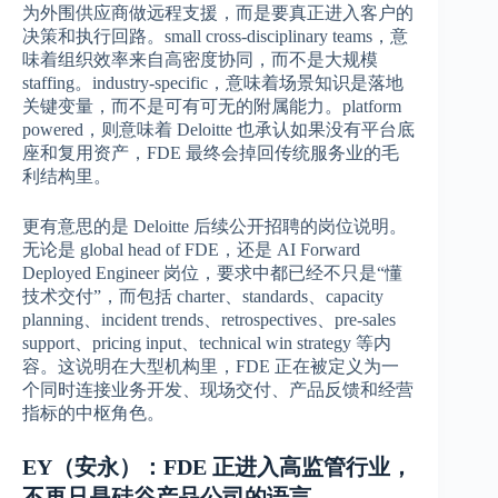
为外围供应商做远程支援，而是要真正进入客户的
决策和执行回路。small cross-disciplinary teams，意
味着组织效率来自高密度协同，而不是大规模
staffing。industry-specific，意味着场景知识是落地
关键变量，而不是可有可无的附属能力。platform
powered，则意味着 Deloitte 也承认如果没有平台底
座和复用资产，FDE 最终会掉回传统服务业的毛
利结构里。
更有意思的是 Deloitte 后续公开招聘的岗位说明。
无论是 global head of FDE，还是 AI Forward
Deployed Engineer 岗位，要求中都已经不只是“懂
技术交付”，而包括 charter、standards、capacity
planning、incident trends、retrospectives、pre-sales
support、pricing input、technical win strategy 等内
容。这说明在大型机构里，FDE 正在被定义为一
个同时连接业务开发、现场交付、产品反馈和经营
指标的中枢角色。
EY（安永）：FDE 正进入高监管行业，
不再只是硅谷产品公司的语言