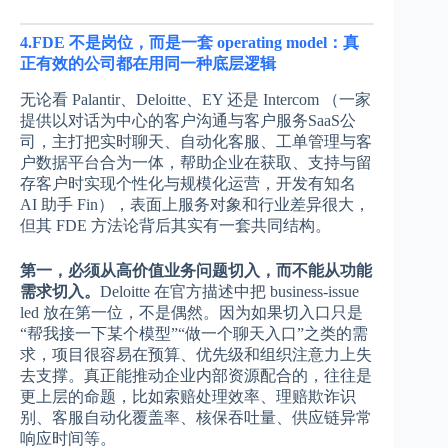
4.FDE 不是岗位，而是一套 operating model：真
正有效的公司都在用同一种底层逻辑
无论看 Palantir、Deloitte、EY 还是 Intercom （一家
提供以对话为中心的客户沟通与客户服务SaaS公
司，主打把实时聊天、自动化客服、工单管理与客
户数据平台合为一体，帮助企业在获取、支持与留
存客户时实现个性化与规模化运营，开发有知名
AI 助手 Fin），表面上服务对象和行业差异很大，
但其 FDE 方法论背后其实有一套共同结构。
第一，必须从高价值业务问题切入，而不能从功能
需求切入。
Deloitte 在官方描述中把 business-issue
led 放在第一位，不是偶然。因为如果切入口只是
“帮我接一下某个模型”“做一个聊天入口”之类的需
求，项目很容易在预算、优先级和组织注意力上失
去支撑。真正能推动企业内部资源配合的，往往是
更上层的命题，比如索赔处理效率、理赔欺诈识
别、客服自动化覆盖率、核保吞吐量、供应链异常
响应时间等。