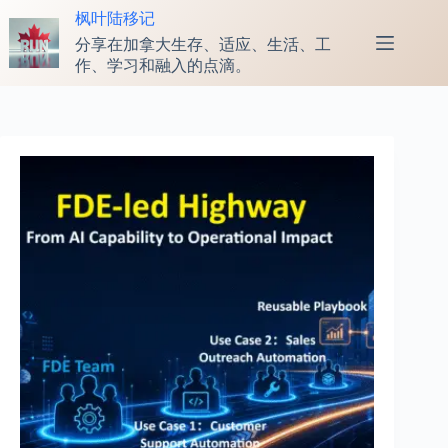
跳
枫叶陆移记
至
分享在加拿大生存、适应、生活、工
内
作、学习和融入的点滴。
容