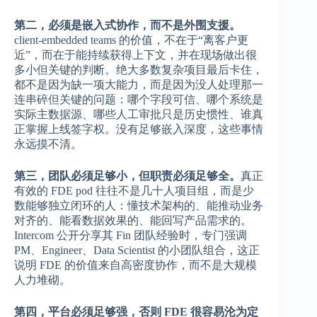
第二，必须是嵌入式协作，而不是外围支援。
client-embedded teams 的价值，不在于“离客户更
近”，而在于能持续获得上下文，并在现场做出很
多小但关键的判断。绝大多数复杂项目最后卡住，
都不是因为缺一项大能力，而是因为没人处理那一
连串碎但关键的问题：哪个字段可信、哪个系统是
实际主数据源、哪些人工审批只是历史惯性、谁真
正掌握上线签字权。没有足够嵌入深度，这些事情
永远摸不清。
第三，团队必须足够小，但职责必须足够全。
真正
有效的 FDE pod 往往不是几十人项目组，而是少
数能够独立闭环的人：懂技术架构的、能推动业务
对齐的、能看数据效果的、能回写产品需求的。
Intercom 公开分享其 Fin 团队经验时，专门强调
PM、Engineer、Data Scientist 的小团队组合，这正
说明 FDE 的价值来自高密度协作，而不是大规模
人力堆砌。
第四，平台必须足够强，否则 FDE 很容易沦为定