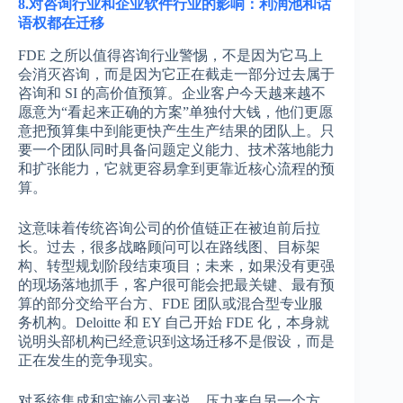
8.对咨询行业和企业软件行业的影响：利润池和话
语权都在迁移
FDE 之所以值得咨询行业警惕，不是因为它马上
会消灭咨询，而是因为它正在截走一部分过去属于
咨询和 SI 的高价值预算。企业客户今天越来越不
愿意为“看起来正确的方案”单独付大钱，他们更愿
意把预算集中到能更快产生生产结果的团队上。只
要一个团队同时具备问题定义能力、技术落地能力
和扩张能力，它就更容易拿到更靠近核心流程的预
算。
这意味着传统咨询公司的价值链正在被迫前后拉
长。过去，很多战略顾问可以在路线图、目标架
构、转型规划阶段结束项目；未来，如果没有更强
的现场落地抓手，客户很可能会把最关键、最有预
算的部分交给平台方、FDE 团队或混合型专业服
务机构。Deloitte 和 EY 自己开始 FDE 化，本身就
说明头部机构已经意识到这场迁移不是假设，而是
正在发生的竞争现实。
对系统集成和实施公司来说，压力来自另一个方