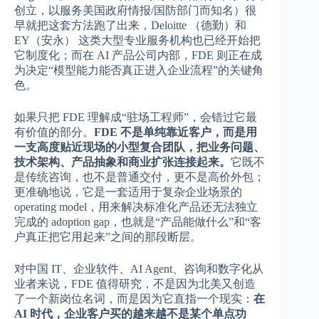
创立，以服务美国政府情报/国防部门而知名）很
早就把这套方法跑了出来，Deloitte （德勤）和
EY（安永） 这类大型专业服务机构也已经开始把
它制度化；而在 AI 产品公司内部，FDE 则正在成
为决定“模型能力能否真正进入企业流程”的关键角
色。
如果只把 FDE 理解成“驻场工程师”，会错过它最
有价值的部分。
FDE 不是单纯靠近客户，而是用
一支高度贴近现场的小型复合团队，把业务问题、
技术架构、产品抽象和商业扩张连接起来。
它既不
是传统咨询，也不是普通交付，更不是高价外包；
更准确地说，它是一套适用于复杂企业场景的
operating model，用来解决标准化产品还无法独立
完成的 adoption gap，也就是“产品能做什么”和“客
户真正把它用起来”之间的那段断层。
对中国 IT、企业软件、AI Agent、咨询和数字化从
业者来说，FDE 值得研究，不是因为北美又创造
了一个新岗位名词，而是因为它直指一个现实：
在
AI 时代，企业客户买的越来越不是某个单点功