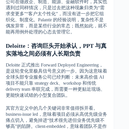
公司在做政企、制造、能源、金融软件时，其实也
遇到过同样情况，只是过去把这种现象归类为“需
求变更多”“客户太个性化”，而没有进一步把它组
织化、制度化。Palantir 的经验说明，复杂性不是
偶发异常，而是某些行业的常态；既然如此，就不
能再用例外处理的心态去管理它。
Deloitte：咨询巨头开始承认，PPT 与真
实落地之间必须有人长期负责
Deloitte 正式推出 Forward Deployed Engineering，
是这轮变化里极具信号意义的一步。因为这意味着
全球头部专业服务公司已经判断：未来高价值 AI
项目不能只靠 strategy deck、workshop 和传统
delivery team 串联完成，而需要一种更贴近现场、
更能快速试错的小型复合团队。
其官方定义中的几个关键词非常值得拆开看。
business-issue led，意味着项目必须从高优先级业务
痛点切入，避免掉进“技术很先进但业务优先级不
够高”的陷阱。client-embedded，意味着团队不是作