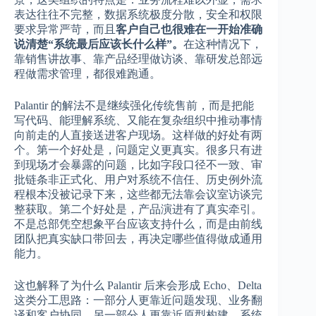
表达往往不完整，数据系统极度分散，安全和权限
要求异常严苛，而且
客户自己也很难在一开始准确
说清楚“系统最后应该长什么样”。
在这种情况下，
靠销售讲故事、靠产品经理做访谈、靠研发总部远
程做需求管理，都很难跑通。
Palantir 的解法不是继续强化传统售前，而是把能
写代码、能理解系统、又能在复杂组织中推动事情
向前走的人直接送进客户现场。这样做的好处有两
个。第一个好处是，问题定义更真实。很多只有进
到现场才会暴露的问题，比如字段口径不一致、审
批链条非正式化、用户对系统不信任、历史例外流
程根本没被记录下来，这些都无法靠会议室访谈完
整获取。第二个好处是，产品演进有了真实牵引。
不是总部凭空想象平台应该支持什么，而是由前线
团队把真实缺口带回去，再决定哪些值得做成通用
能力。
这也解释了为什么 Palantir 后来会形成 Echo、Delta
这类分工思路：一部分人更靠近问题发现、业务翻
译和客户协同，另一部分人更靠近原型构建、系统