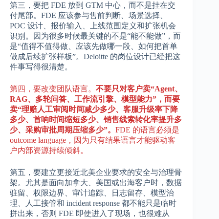
第三，要把 FDE 放到 GTM 中心，而不是挂在交
付尾部。FDE 应该参与售前判断、场景选择、
POC 设计、报价输入、上线范围定义和扩张机会
识别。因为很多时候最关键的不是“能不能做”，而
是“值得不值得做、应该先做哪一段、如何把首单
做成后续扩张样板”。Deloitte 的岗位设计已经把这
件事写得很清楚。
第四，要改变团队语言。
不要只对客户卖“Agent、
RAG、多轮问答、工作流引擎、模型能力”，而要
卖“理赔人工审阅时间减少多少、客服升级率下降
多少、首响时间缩短多少、销售线索转化率提升多
少、采购审批周期压缩多少”。
FDE 的语言必须是
outcome language，因为只有结果语言才能驱动客
户内部资源持续倾斜。
第五，要建立更接近北美企业要求的安全与治理骨
架。尤其是面向加拿大、美国或出海客户时，数据
驻留、权限边界、审计追踪、日志留存、模型治
理、人工接管和 incident response 都不能只是临时
拼出来，否则 FDE 即使进入了现场，也很难从