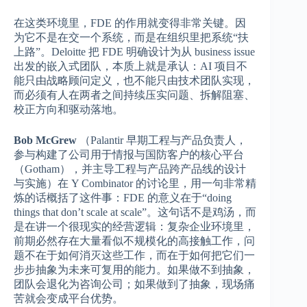
在这类环境里，FDE 的作用就变得非常关键。因
为它不是在交一个系统，而是在组织里把系统“扶
上路”。Deloitte 把 FDE 明确设计为从 business issue
出发的嵌入式团队，本质上就是承认：AI 项目不
能只由战略顾问定义，也不能只由技术团队实现，
而必须有人在两者之间持续压实问题、拆解阻塞、
校正方向和驱动落地。
Bob McGrew
（Palantir 早期工程与产品负责人，
参与构建了公司用于情报与国防客户的核心平台
（Gotham），并主导工程与产品跨产品线的设计
与实施）在 Y Combinator 的讨论里，用一句非常精
炼的话概括了这件事：FDE 的意义在于“doing
things that don’t scale at scale”。这句话不是鸡汤，而
是在讲一个很现实的经营逻辑：复杂企业环境里，
前期必然存在大量看似不规模化的高接触工作，问
题不在于如何消灭这些工作，而在于如何把它们一
步步抽象为未来可复用的能力。如果做不到抽象，
团队会退化为咨询公司；如果做到了抽象，现场痛
苦就会变成平台优势。