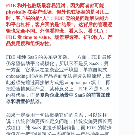
FDE 和外包驻场最容易混淆，因为两者都可能
physically 在客户现场。但外包驻场卖的是可用工
时，客户买的是“人”；FDE 卖的是问题解决能力
和平台杠杆，客户买的是“结果”。这背后的管理逻
辑也完全不同。外包看排班、看人头、看 SLA；
FDE 看 time-to-value、场景穿透率、扩张收入、产
品复用度和组织粘性。
FDE 和纯 SaaS 的关系更复杂。一方面，FDE 最终
仍希望借助平台规模化，所以它不是反 SaaS；另
一方面，它承认在复杂企业环境里，单靠自助式
onboarding 和标准产品界面无法穿透关键流程，因
此必须先通过高接触方式把 adoption gap 填上，再
把经验抽象回产品。某种意义上，FDE 不是 SaaS
的替代品，而是
复杂企业场景中 SaaS 的前置加速
器和后置护航器。
如果一定要用一句话概括它们的关系，可以这样
说：传统咨询更擅长定义问题，传统实施更擅长完
成项目，纯 SaaS 更擅长规模销售，而 FDE 的特殊
价值在于把“问题定义—系统落地—产品抽象—账