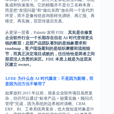
集成和快速落地。它的精髓并不是分工名称本身，
而是把“发现问题”和“做出东西”放在同一个迭代闭
环里，而不是像传统咨询那样先调研、再汇报、再
移交、再实施，层层传递后失真。
从更深一层看，Palantir 发明 FDE，
其实是在修复
企业软件行业一个长期存在但在 AI 时代变得更尖
锐的断层：总部产品团队看到的是抽象需求和
roadmap，客户现场看到的是组织摩擦和流程细
节，而真正决定项目成败的，往往恰恰是两者之间
那层没人负责的灰区。FDE 本质上就是为这层灰
区建立 owner。
3.FDE 为什么在 AI 时代爆发：不是因为新潮，而
是因为旧方法不够用了
如果放到 2015 年以前，很多企业软件项目虽然复
杂，但仍可以通过“标准产品 + 较重实施 + 顾问式
管理”完成，因为系统的边界相对清晰。CRM、
ERP、BI、工单系统再复杂，也大致知道对象是什