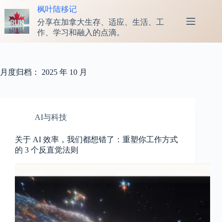
跳
枫叶陆移记
至
分享在加拿大生存、适应、生活、工
内
作、学习和融入的点滴。
容
月度归档：
2025 年 10 月
AI与科技
关于 AI 效率，我们都想错了：重塑你工作方式
的 3 个反直觉法则