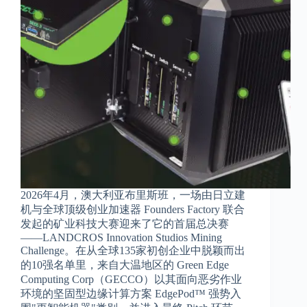
2026年4月，澳大利亚布里斯班，一场由日立建
机与全球顶级创业加速器 Founders Factory 联合
发起的矿业科技大赛迎来了它的首届总决赛
——LANDCROS Innovation Studios Mining
Challenge。在从全球135家初创企业中脱颖而出
的10强名单里，来自大温地区的 Green Edge
Computing Corp（GECCO）以其面向恶劣作业
环境的坚固型边缘计算方案 EdgePod™ 强势入