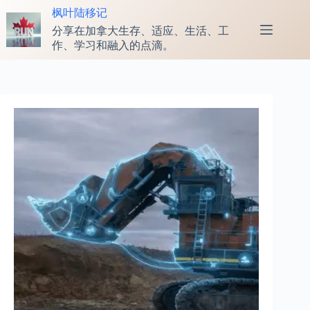
跳
枫叶陆移记
至
分享在加拿大生存、适应、生活、工
内
作、学习和融入的点滴。
容