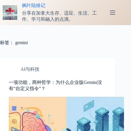
跳
枫叶陆移记
至
分享在加拿大生存、适应、生活、工
内
作、学习和融入的点滴。
容
标签：
gemini
AI与科技
一项功能，两种哲学：为什么企业版Gemini没
有“自定义指令”？