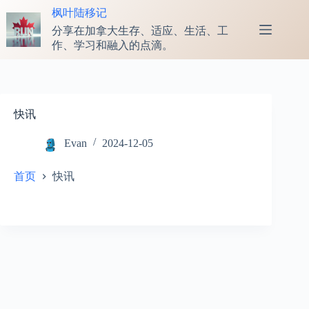
跳
枫叶陆移记
至
分享在加拿大生存、适应、生活、工
内
作、学习和融入的点滴。
容
快讯
Evan
2024-12-05
首页
快讯